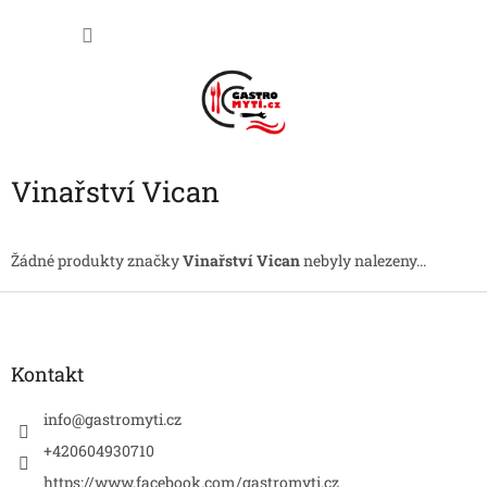
Přejít
NÁKU
na
obsah
KOŠÍK
Vinařství Vican
Žádné produkty značky
Vinařství Vican
nebyly nalezeny...
Z
á
p
a
Kontakt
t
í
info
@
gastromyti.cz
+420604930710
https://www.facebook.com/gastromyti.cz