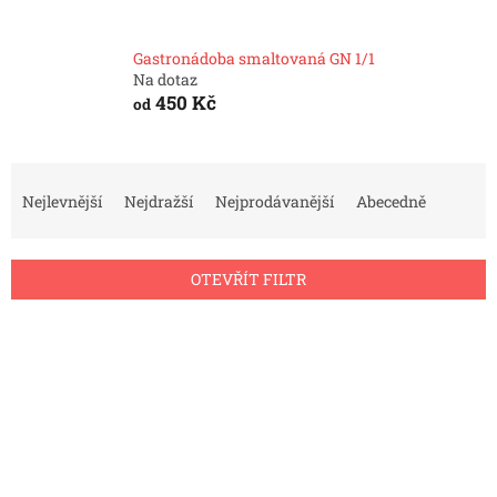
Gastronádoba smaltovaná GN 1/1
Na dotaz
450 Kč
od
Ř
a
Nejlevnější
Nejdražší
Nejprodávanější
Abecedně
z
e
n
OTEVŘÍT FILTR
í
p
V
r
ý
o
p
d
i
u
s
k
p
t
r
ů