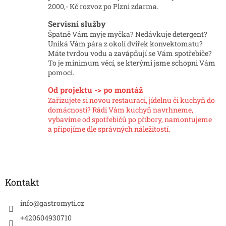
c
2000,- Kč rozvoz po Plzni zdarma.
í
p
Servisní služby
r
Špatně Vám myje myčka? Nedávkuje detergent?
v
Uniká Vám pára z okolí dvířek konvektomatu?
k
Máte tvrdou vodu a zavápňují se Vám spotřebiče?
y
To je minimum věcí, se kterými jsme schopni Vám
v
pomoci.
ý
p
Od projektu -> po montáž
i
Zařizujete si novou restauraci, jídelnu či kuchyň do
s
domácnosti? Rádi Vám kuchyň navrhneme,
u
vybavíme od spotřebičů po příbory, namontujeme
a připojíme dle správných náležitostí.
Z
á
p
a
Kontakt
t
í
info
@
gastromyti.cz
+420604930710