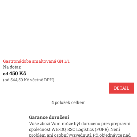
Gastronádoba smaltovaná GN 1/1
Na dotaz
450 Kč
od
(od 544,50 Kč včetně DPH)
DETAIL
4
položek celkem
O
v
l
Garance doručení
á
Vaše zboží Vám může být doručeno přes přepravní
d
společnost WE-DO, RSC Logistics (FOFR). Není
a
problém ani osobní vyzvednutí. Při objednávce nad