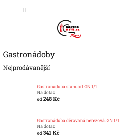
Přejít
NÁKU
na
obsah
KOŠÍK
Gastronádoby
Nejprodávanější
Gastronádoba standart GN 1/1
Na dotaz
248 Kč
od
Gastronádoba děrovaná nerezová, GN 1/1
Na dotaz
341 Kč
od