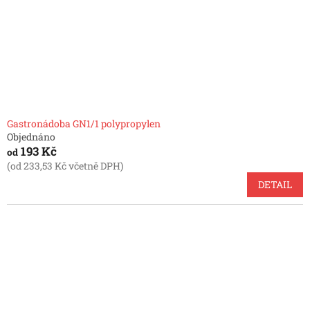
o
d
u
k
t
ů
Gastronádoba GN1/1 polypropylen
Objednáno
193 Kč
od
(od 233,53 Kč včetně DPH)
DETAIL