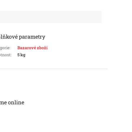
lňkové parametry
gorie
:
Bazarové zboží
tnost
:
5 kg
me online