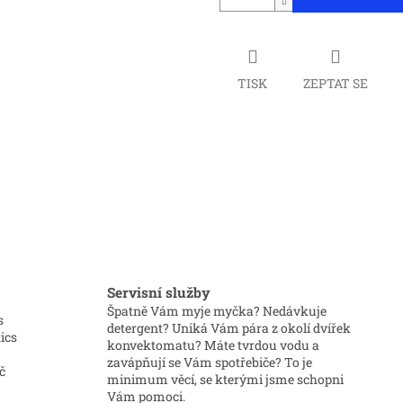
TISK
ZEPTAT SE
Servisní služby
Špatně Vám myje myčka? Nedávkuje
s
detergent? Uniká Vám pára z okolí dvířek
ics
konvektomatu? Máte tvrdou vodu a
zavápňují se Vám spotřebiče? To je
č
minimum věcí, se kterými jsme schopni
Vám pomoci.