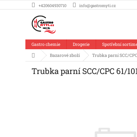
Přejít
+420604930710
info@gastromyti.cz
na
obsah
Gastro chemie
Drogerie
Spotřební sortim
Domů
Bazarové zboží
Trubka parní SCC/CPC
Trubka parní SCC/CPC 61/10