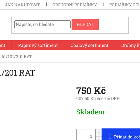
JAK NAKUPOVAT
OBCHODNÍ PODMÍNKY
PODMÍNKY OC
HLEDAT
ent
Papírový sortiment
Obalový sortiment
Drobný i
 61/101/201 RAT
1/201 RAT
750 Kč
907,50 Kč včetně DPH
Měrná
Skladem
cena:
Přidat do ko