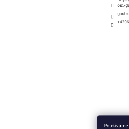
om/ga
gastr
+4206
Používáme 