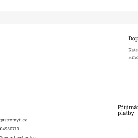
Dop
Kate
Hmo
Přijímá
platby
gastromyti.cz
04930710
://www.facebook.c