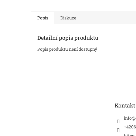
Popis
Diskuze
Detailní popis produktu
Popis produktu není dostupný
Z
á
p
a
t
Kontakt
í
info
@
+4206
https