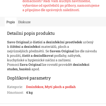
domácnosti? Rádi Vám kuchyň navrhneme,
vybavíme od spotřebičů po příbory, namontujeme
a připojíme dle správných náležitostí.
Popis
Diskuze
Detailní popis produktu
Savo Original
je
čistící a dezinfekční prostředek
určený
k
čištění a dezinfekci
materiálů, ploch a
nejrůznějších předmětů. Se
Savem Original
lze dle návodu
k použití
, čistit a dezinfikovat
podlahy, nábytek,
kuchyňské a hygienické náčiní a zařízení.
Pomocí
Sava Original
lze rovněž provádět
dezinfekci
studen, bazénů
apod.
Doplňkové parametry
Kategorie
:
Desinfekce, Mytí ploch a podlah
Hmotnost
:
4 kg
Z