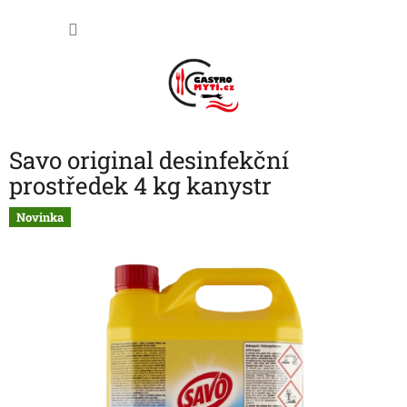
Přejít
NÁKU
na
obsah
KOŠÍK
Savo original desinfekční
prostředek 4 kg kanystr
Novinka