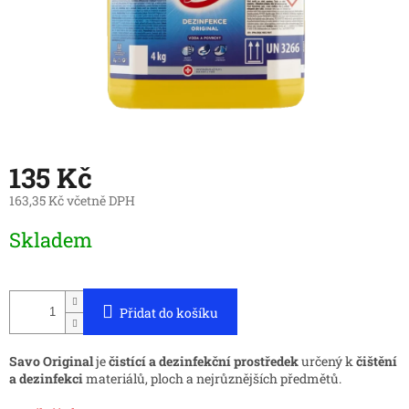
135 Kč
163,35 Kč včetně DPH
Měrná
Skladem
cena:
Přidat do košíku
Savo Original
je
čistící a dezinfekční prostředek
určený k
čištění
a dezinfekci
materiálů, ploch a nejrůznějších předmětů.