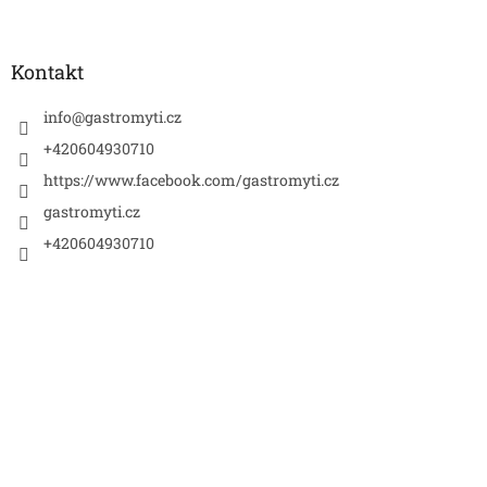
á
p
a
Kontakt
t
í
info
@
gastromyti.cz
+420604930710
https://www.facebook.com/gastromyti.cz
gastromyti.cz
+420604930710