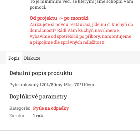
To je minimum věcí, se kterými jsme schopni Vám
pomoci.
Od projektu -> po montáž
Zařizujete si novou restauraci, jídelnu či kuchyň do
domácnosti? Rádi Vám kuchyň navrhneme,
vybavíme od spotřebičů po příbory, namontujeme
a připojíme dle správných náležitostí.
Popis
Diskuze
Detailní popis produktu
Pytel rolovaný 120L/80my 15ks. 70*110cm
Doplňkové parametry
Kategorie
:
Pytle na odpadky
Záruka
:
1 rok
Z