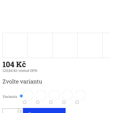
104 Kč
125,84 Kč včetně DPH
Měrná
Zvolte variantu
cena:
Varianta