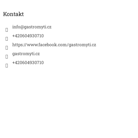
á
p
a
Kontakt
t
í
info
@
gastromyti.cz
+420604930710
https://www.facebook.com/gastromyti.cz
gastromyti.cz
+420604930710