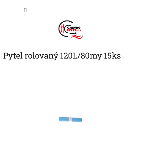
Přejít
NÁKU
na
obsah
KOŠÍK
Pytel rolovaný 120L/80my 15ks