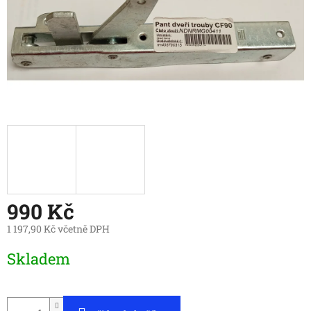
990 Kč
1 197,90 Kč včetně DPH
Měrná
Skladem
cena: