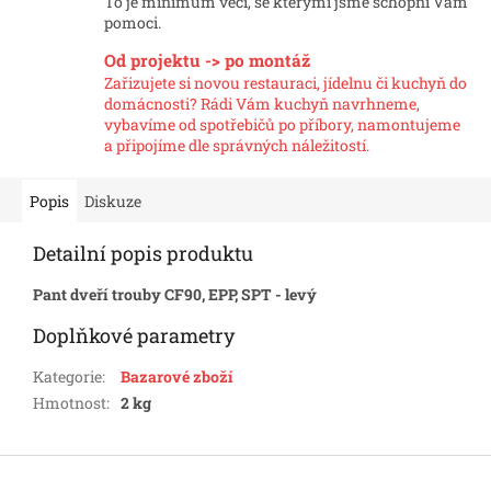
To je minimum věcí, se kterými jsme schopni Vám
pomoci.
Od projektu -> po montáž
Zařizujete si novou restauraci, jídelnu či kuchyň do
domácnosti? Rádi Vám kuchyň navrhneme,
vybavíme od spotřebičů po příbory, namontujeme
a připojíme dle správných náležitostí.
Popis
Diskuze
Detailní popis produktu
Pant dveří trouby CF90, EPP, SPT - levý
Doplňkové parametry
Kategorie
:
Bazarové zboží
Hmotnost
:
2 kg
Z
á