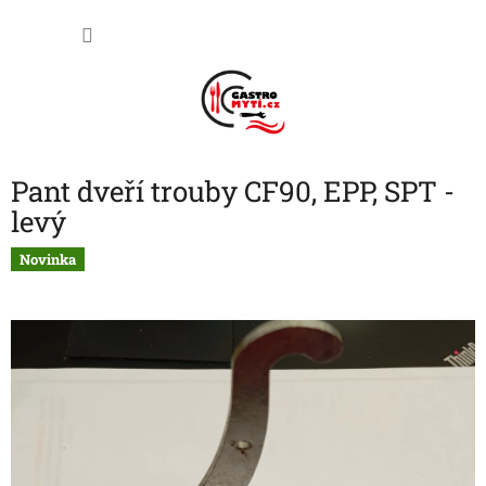
Přejít
NÁKU
na
obsah
KOŠÍK
Pant dveří trouby CF90, EPP, SPT -
levý
Novinka