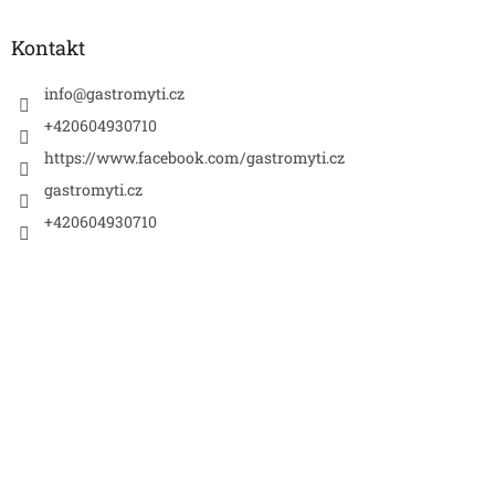
p
a
Kontakt
t
í
info
@
gastromyti.cz
+420604930710
https://www.facebook.com/gastromyti.cz
gastromyti.cz
+420604930710