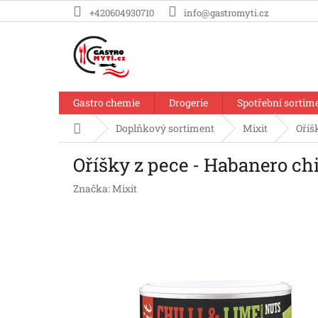
Přejít
+420604930710
info@gastromyti.cz
na
obsah
Gastro chemie
Drogerie
Spotřební sortim
Domů
Doplňkový sortiment
Mixit
Oříš
Oříšky z pece - Habanero chi
Značka:
Mixit