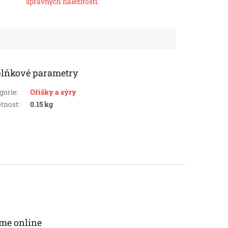
správných náležitostí.
lňkové parametry
gorie
:
Oříšky a sýry
tnost
:
0.15 kg
me online