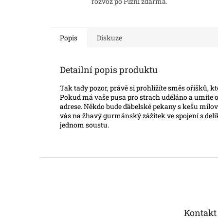
rozvoz po Plzni zdarma.
Popis
Diskuze
Detailní popis produktu
Tak tady pozor, právě si prohlížíte směs oříšků, k
Pokud má vaše pusa pro strach uděláno a umíte oce
adrese. Někdo bude ďábelské pekany s kešu milova
vás na žhavý gurmánský zážitek ve spojení s delikát
jednom soustu.
Z
á
p
a
t
Kontakt
í