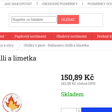
JAK NAKUPOVAT
OBCHODNÍ PODMÍNKY
PODMÍNKY OC
HLEDAT
ent
Papírový sortiment
Obalový sortiment
Drobný i
ky a sýry
Oříšky z pece - Habanero chilli a limetka
lli a limetka
150,89 Kč
182,58 Kč včetně DPH
Měrná
Skladem
cena: