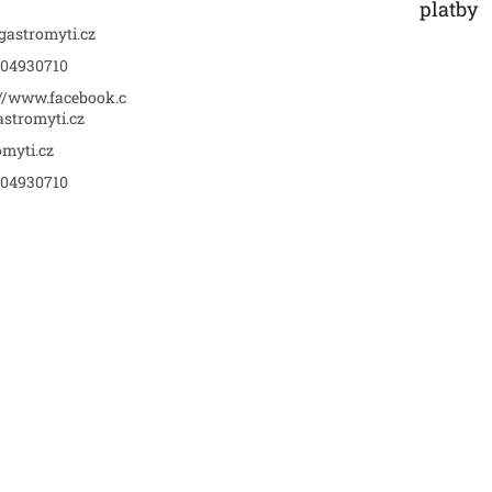
platby
gastromyti.cz
04930710
://www.facebook.c
stromyti.cz
omyti.cz
04930710