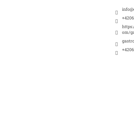
info
@
+4206
https
om/ga
gastr
+4206