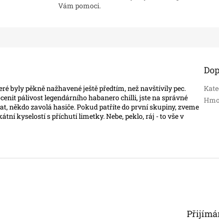
Vám pomoci.
Dop
teré byly pěkně nažhavené ještě předtím, než navštívily pec.
Kate
nit pálivost legendárního habanero chilli, jste na správné
Hmo
t, někdo zavolá hasiče. Pokud patříte do první skupiny, zveme
ní kyselostí s příchutí limetky. Nebe, peklo, ráj - to vše v
Přijímá