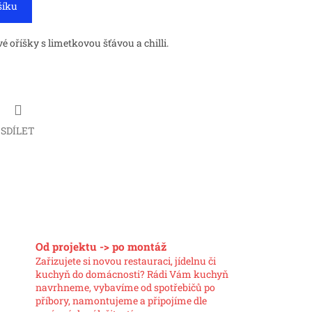
šíku
 oříšky s limetkovou šťávou a chilli.
SDÍLET
Od projektu -> po montáž
Zařizujete si novou restauraci, jídelnu či
kuchyň do domácnosti? Rádi Vám kuchyň
navrhneme, vybavíme od spotřebičů po
příbory, namontujeme a připojíme dle