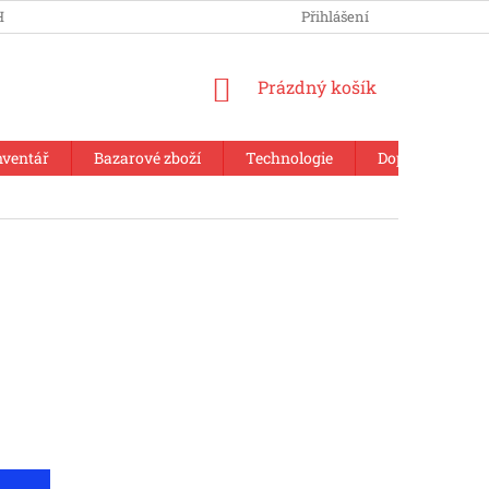
HRANY OSOBNÍCH ÚDAJŮ
Přihlášení
NÁKUPNÍ
Prázdný košík
KOŠÍK
nventář
Bazarové zboží
Technologie
Doplňkový sor