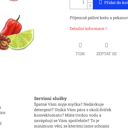
Přidat do ko
Příjemně pálivé kešu a pekanové
Detailní informace
TISK
ZEPTAT SE
Servisní služby
Špatně Vám myje myčka? Nedávkuje
s
detergent? Uniká Vám pára z okolí dvířek
ics
konvektomatu? Máte tvrdou vodu a
zavápňují se Vám spotřebiče? To je
č
minimum věcí, se kterými jsme schopni