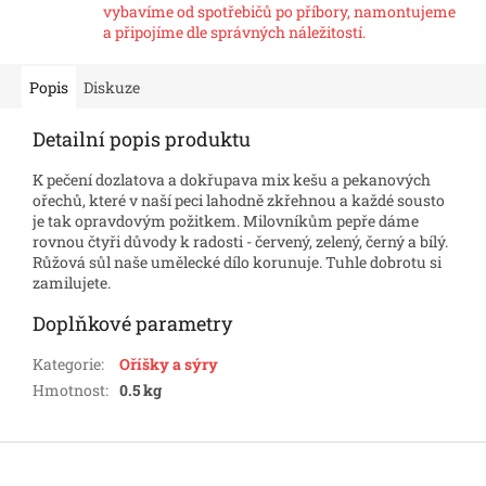
vybavíme od spotřebičů po příbory, namontujeme
a připojíme dle správných náležitostí.
Popis
Diskuze
Detailní popis produktu
K pečení dozlatova a dokřupava mix kešu a pekanových
ořechů, které v naší peci lahodně zkřehnou a každé sousto
je tak opravdovým požitkem. Milovníkům pepře dáme
rovnou čtyři důvody k radosti - červený, zelený, černý a bílý.
Růžová sůl naše umělecké dílo korunuje. Tuhle dobrotu si
zamilujete.
Doplňkové parametry
Kategorie
:
Oříšky a sýry
Hmotnost
:
0.5 kg
Z
á