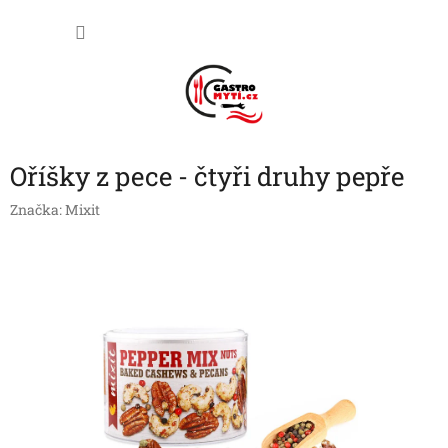
Přejít
NÁKU
na
obsah
KOŠÍK
Oříšky z pece - čtyři druhy pepře
Značka:
Mixit