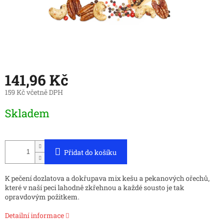
141,96 Kč
159 Kč včetně DPH
Měrná
Skladem
cena:
Přidat do košíku
K pečení dozlatova a dokřupava mix kešu a pekanových ořechů,
které v naší peci lahodně zkřehnou a každé sousto je tak
opravdovým požitkem.
Detailní informace