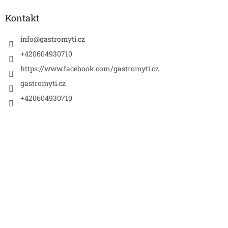
p
a
Kontakt
t
í
info
@
gastromyti.cz
+420604930710
https://www.facebook.com/gastromyti.cz
gastromyti.cz
+420604930710