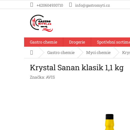
Přejít
+420604930710
info@gastromyti.cz
na
obsah
Gastro chemie
Drogerie
Spotřební sortim
Domů
Gastro chemie
Mycí chemie
Krys
Krystal Sanan klasik 1,1 kg
Značka:
AVIS