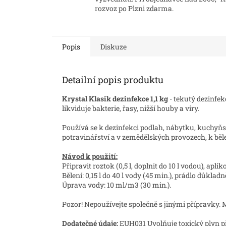
rozvoz po Plzni zdarma.
Popis
Diskuze
Detailní popis produktu
Krystal Klasik dezinfekce 1,1 kg
- tekutý dezinfek
likviduje bakterie, řasy, nižší houby a viry.
Používá se k dezinfekci podlah, nábytku, kuchyňs
potravinářství a v zemědělských provozech, k běle
Návod k použití:
Připravit roztok (0,5 l, doplnit do 10 l vodou), ap
Bělení: 0,15 l do 40 l vody (45 min.), prádlo důkla
Úprava vody: 10 ml/m3 (30 min.).
Pozor! Nepoužívejte společně s jinými přípravky.
Dodatečné údaje:
EUH031 Uvolňuje toxický plyn př