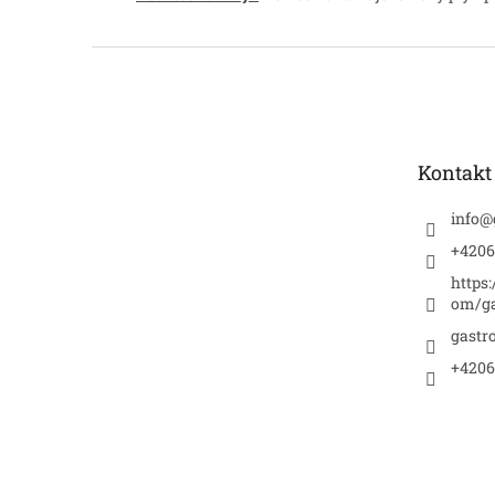
Z
á
p
a
t
Kontakt
í
info
@
+4206
https
om/ga
gastr
+4206