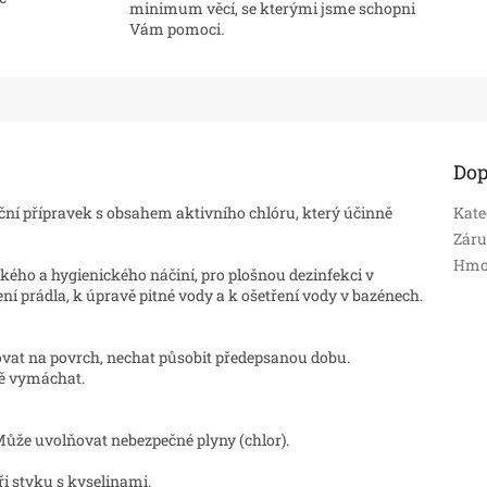
minimum věcí, se kterými jsme schopni
Vám pomoci.
Dop
ční přípravek s obsahem aktivního chlóru, který účinně
Kate
Zár
Hmo
kého a hygienického náčiní, pro plošnou dezinfekci v
ní prádla, k úpravě pitné vody a k ošetření vody v bazénech.
likovat na povrch, nechat působit předepsanou dobu.
dně vymáchat.
 Může uvolňovat nebezpečné plyny (chlor).
i styku s kyselinami.