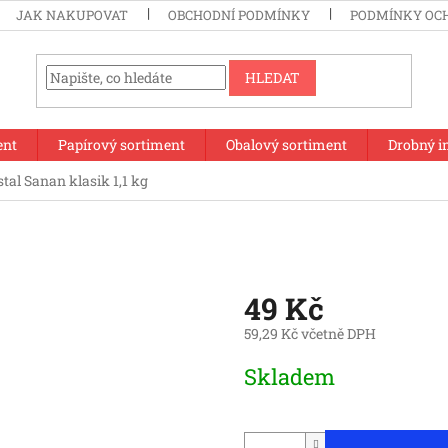
JAK NAKUPOVAT
OBCHODNÍ PODMÍNKY
PODMÍNKY OC
HLEDAT
ent
Papírový sortiment
Obalový sortiment
Drobný i
tal Sanan klasik 1,1 kg
49 Kč
59,29 Kč včetně DPH
Měrná
Skladem
cena: