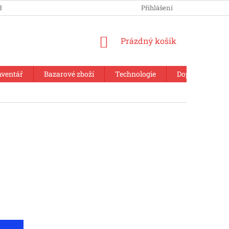
HRANY OSOBNÍCH ÚDAJŮ
Přihlášení
NÁKUPNÍ
Prázdný košík
KOŠÍK
nventář
Bazarové zboží
Technologie
Doplňkový sor