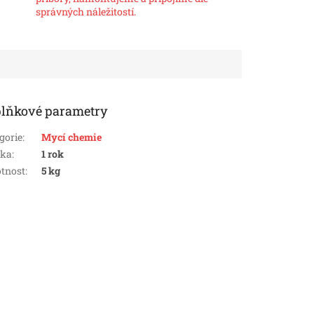
správných náležitostí.
lňkové parametry
gorie
:
Mycí chemie
uka
:
1 rok
tnost
:
5 kg