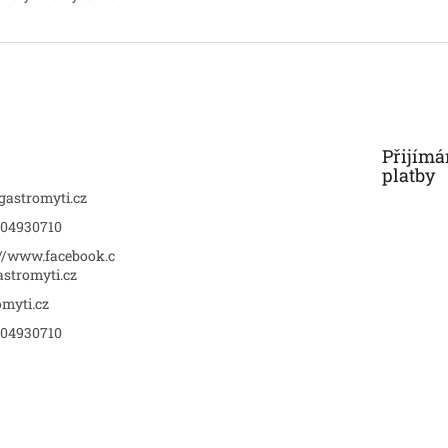
Přijímá
platby
gastromyti.cz
04930710
://www.facebook.c
stromyti.cz
omyti.cz
04930710