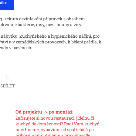
šíku
g
- tekutý dezinfekční přípravek s obsahem
ikviduje bakterie, řasy, nižší houby a viry.
, nábytku, kuchyňského a hygienického náčiní, pro
ství a v zemědělských provozech, k bělení prádla, k
 vody v bazénech.
SDÍLET
Od projektu -> po montáž
Zařizujete si novou restauraci, jídelnu či
kuchyň do domácnosti? Rádi Vám kuchyň
navrhneme, vybavíme od spotřebičů po
příbory, namontujeme a připojíme dle