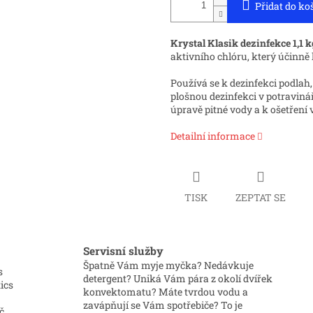
Přidat do ko
Krystal Klasik dezinfekce 1,1 k
aktivního chlóru, který účinně l
Používá se k dezinfekci podlah
plošnou dezinfekci v potravinář
úpravě pitné vody a k ošetření
Detailní informace
TISK
ZEPTAT SE
Servisní služby
Špatně Vám myje myčka? Nedávkuje
s
detergent? Uniká Vám pára z okolí dvířek
ics
konvektomatu? Máte tvrdou vodu a
zavápňují se Vám spotřebiče? To je
č