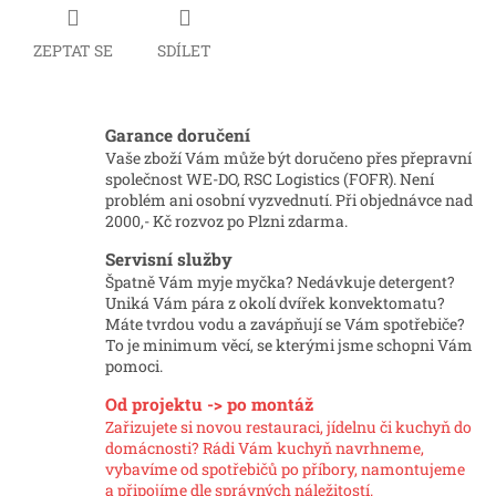
ZEPTAT SE
SDÍLET
Garance doručení
Vaše zboží Vám může být doručeno přes přepravní
společnost WE-DO, RSC Logistics (FOFR). Není
problém ani osobní vyzvednutí. Při objednávce nad
2000,- Kč rozvoz po Plzni zdarma.
Servisní služby
Špatně Vám myje myčka? Nedávkuje detergent?
Uniká Vám pára z okolí dvířek konvektomatu?
Máte tvrdou vodu a zavápňují se Vám spotřebiče?
To je minimum věcí, se kterými jsme schopni Vám
pomoci.
Od projektu -> po montáž
Zařizujete si novou restauraci, jídelnu či kuchyň do
domácnosti? Rádi Vám kuchyň navrhneme,
vybavíme od spotřebičů po příbory, namontujeme
a připojíme dle správných náležitostí.