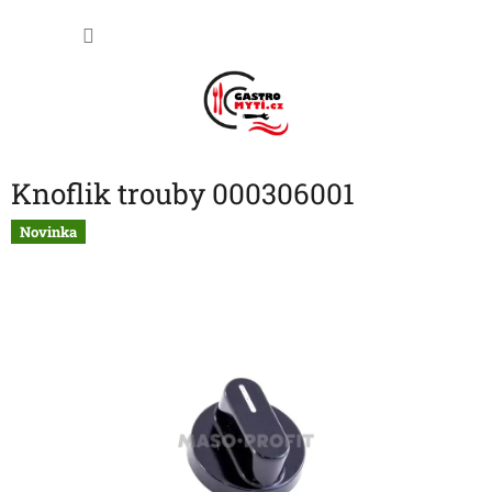
Přejít
NÁKU
na
obsah
KOŠÍK
Knoflik trouby 000306001
Novinka