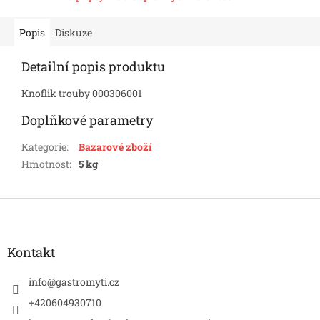
Popis
Diskuze
Detailní popis produktu
Knoflik trouby 000306001
Doplňkové parametry
Kategorie
:
Bazarové zboží
Hmotnost
:
5 kg
Z
á
p
a
Kontakt
t
í
info
@
gastromyti.cz
+420604930710