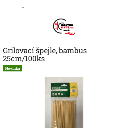
Přejít
NÁKU
na
obsah
KOŠÍK
Grilovací špejle, bambus
25cm/100ks
Novinka