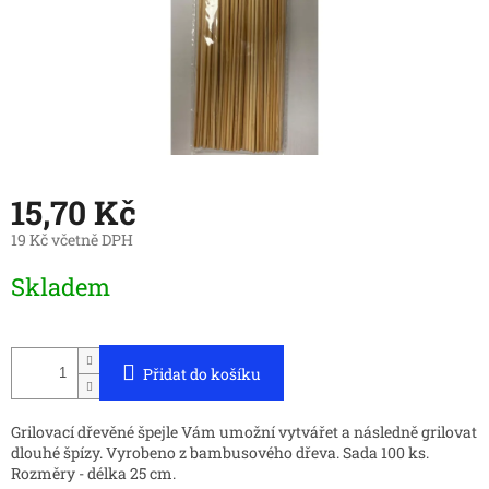
15,70 Kč
19 Kč včetně DPH
Měrná
Skladem
cena:
Přidat do košíku
Grilovací dřevěné špejle Vám umožní vytvářet a následně grilovat
dlouhé špízy. Vyrobeno z bambusového dřeva. Sada 100 ks.
Rozměry - délka 25 cm.