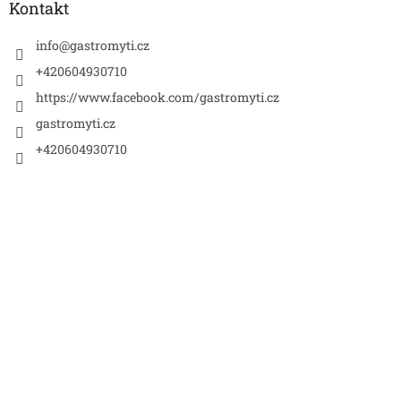
a
Kontakt
t
í
info
@
gastromyti.cz
+420604930710
https://www.facebook.com/gastromyti.cz
gastromyti.cz
+420604930710