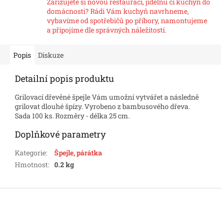
Zařizujete si novou restauraci, jídelnu či kuchyň do
domácnosti? Rádi Vám kuchyň navrhneme,
vybavíme od spotřebičů po příbory, namontujeme
a připojíme dle správných náležitostí.
Popis
Diskuze
Detailní popis produktu
Grilovací dřevěné špejle Vám umožní vytvářet a následně
grilovat dlouhé špízy. Vyrobeno z bambusového dřeva.
Sada 100 ks. Rozměry - délka 25 cm.
Doplňkové parametry
Kategorie
:
Špejle, párátka
Hmotnost
:
0.2 kg
Z
á
p