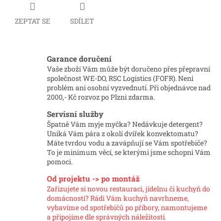
ZEPTAT SE
SDÍLET
Garance doručení
Vaše zboží Vám může být doručeno přes přepravní
společnost WE-DO, RSC Logistics (FOFR). Není
problém ani osobní vyzvednutí. Při objednávce nad
2000,- Kč rozvoz po Plzni zdarma.
Servisní služby
Špatně Vám myje myčka? Nedávkuje detergent?
Uniká Vám pára z okolí dvířek konvektomatu?
Máte tvrdou vodu a zavápňují se Vám spotřebiče?
To je minimum věcí, se kterými jsme schopni Vám
pomoci.
Od projektu -> po montáž
Zařizujete si novou restauraci, jídelnu či kuchyň do
domácnosti? Rádi Vám kuchyň navrhneme,
vybavíme od spotřebičů po příbory, namontujeme
a připojíme dle správných náležitostí.