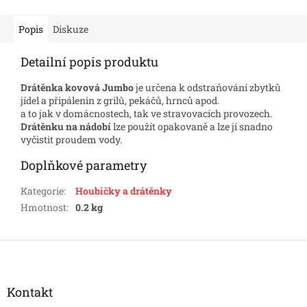
Popis
Diskuze
Detailní popis produktu
Drátěnka kovová
Jumbo
je určena k odstraňování zbytků
jídel a připálenin z grilů, pekáčů, hrnců apod.
a to jak v domácnostech, tak ve stravovacích provozech.
Drátěnku na nádobí
lze použít opakovaně a lze jí snadno
vyčistit proudem vody.
Doplňkové parametry
Kategorie
:
Houbičky a drátěnky
Hmotnost
:
0.2 kg
Z
á
p
a
Kontakt
t