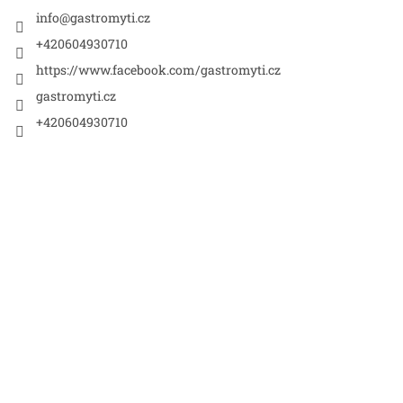
í
info
@
gastromyti.cz
+420604930710
https://www.facebook.com/gastromyti.cz
gastromyti.cz
+420604930710