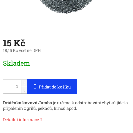
15 Kč
18,15 Kč včetně DPH
Měrná
Skladem
cena:
Přidat do košíku
Drátěnka kovová
Jumbo
je určena k odstraňování zbytků jídel a
připálenin z grilů, pekáčů, hrnců apod.
Detailní informace