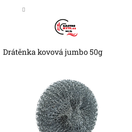
Přejít
NÁKU
na
obsah
KOŠÍK
Drátěnka kovová jumbo 50g