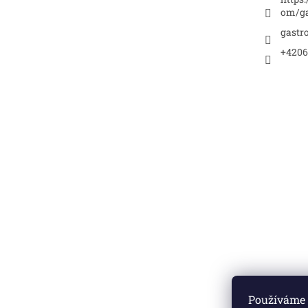
om/ga
gastr
+4206
Používáme 