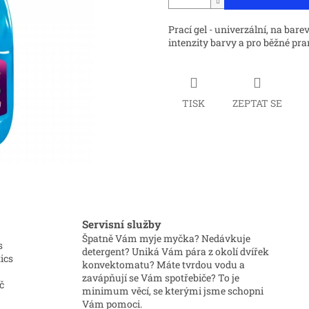
Prací gel - univerzální, na bar
intenzity barvy a pro běžné pra
TISK
ZEPTAT SE
Servisní služby
Špatně Vám myje myčka? Nedávkuje
s
detergent? Uniká Vám pára z okolí dvířek
ics
konvektomatu? Máte tvrdou vodu a
zavápňují se Vám spotřebiče? To je
č
minimum věcí, se kterými jsme schopni
Vám pomoci.