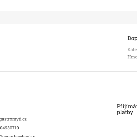
Dop
Kate
Hmo
Přijímá
platby
gastromyti.cz
04930710
://www.facebook.c