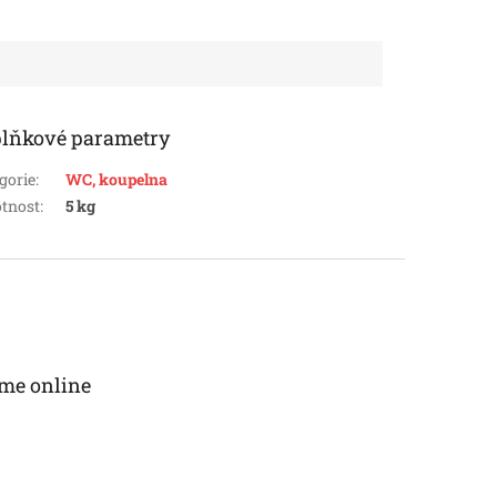
lňkové parametry
gorie
:
WC, koupelna
tnost
:
5 kg
me online