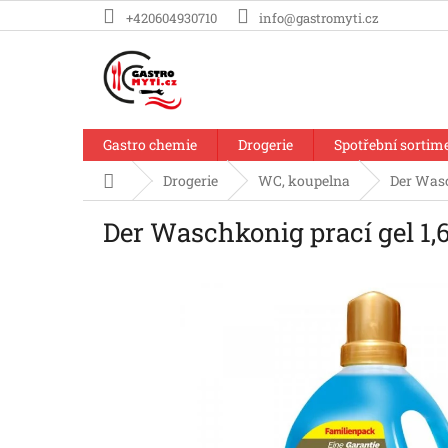
Přejít
+420604930710
info@gastromyti.cz
na
obsah
Gastro chemie
Drogerie
Spotřební sortim
Domů
Drogerie
WC, koupelna
Der Wasc
Der Waschkonig prací gel 1,6