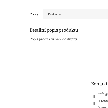
Popis
Diskuze
Detailní popis produktu
Popis produktu není dostupný
Z
á
p
a
t
Kontakt
í
info
@
+4206
https