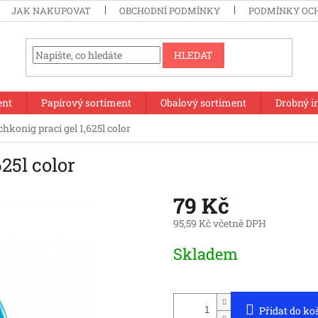
JAK NAKUPOVAT
OBCHODNÍ PODMÍNKY
PODMÍNKY OC
HLEDAT
ent
Papírový sortiment
Obalový sortiment
Drobný i
hkonig prací gel 1,625l color
25l color
79 Kč
95,59 Kč včetně DPH
Měrná
Skladem
cena:
Přidat do ko