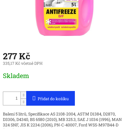
277 Kč
335,17 Kč včetně DPH
Měrná
Skladem
cena:
Přidat do košíku
Balení 5 litrů, Specifikace AS 2108-2004, ASTM D1384, D2870,
D3306, D4340, BS 6580 (2010), MB 325.3, SAE J 1034 (1996), MAN
324 SNF, JIS K 2234 (2006), PN-C-40007, Ford WSS-M97B44-D