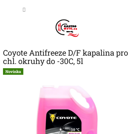
Přejít
NÁKU
na
obsah
KOŠÍK
Coyote Antifreeze D/F kapalina pro
chl. okruhy do -30C, 5l
Novinka