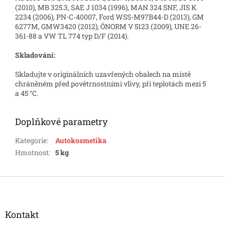
(2010), MB 325.3, SAE J 1034 (1996), MAN 324 SNF, JIS K
2234 (2006), PN-C-40007, Ford WSS-M97B44-D (2013), GM
6277M, GMW3420 (2012), ÖNORM V 5123 (2009), UNE 26-
361-88 a VW TL 774 typ D/F (2014).
Skladování:
Skladujte v originálních uzavřených obalech na místě
chráněném před povětrnostními vlivy, při teplotách mezi 5
a 45 °C.
Doplňkové parametry
Kategorie
:
Autokosmetika
Hmotnost
:
5 kg
Z
á
p
a
Kontakt