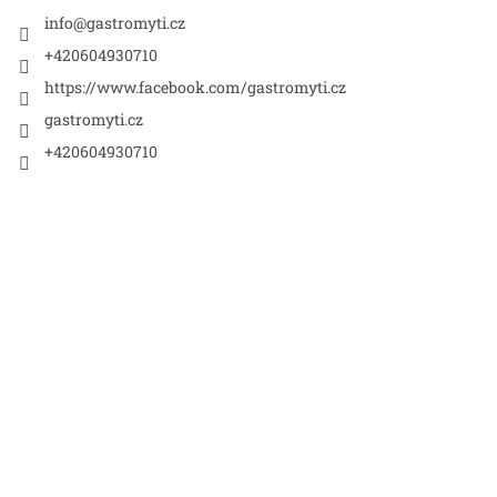
t
í
info
@
gastromyti.cz
+420604930710
https://www.facebook.com/gastromyti.cz
gastromyti.cz
+420604930710