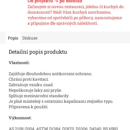
Od projektu -> po montáž
Zařizujete si novou restauraci, jídelnu či kuchyň do
domácnosti? Rádi Vám kuchyň navrhneme,
vybavíme od spotřebičů po příbory, namontujeme
a připojíme dle správných náležitostí.
Popis
Diskuze
Detailní popis produktu
Vlastnosti:
Zajišťuje dlouhodobou antikorozní ochranu.
Chrání proti kavitaci.
Zabraňuje vzniku úsad.
Nepoškozuje laky ani pryže.
Splňuje mezinárodní standardy.
Je plně mísitelný s ostatními kapalinami stejného typu.
Připravena k použití.
Výkonnost:
AS 2108-2004, ASTM D1384, D2870, D3306, D4340, BS 6580