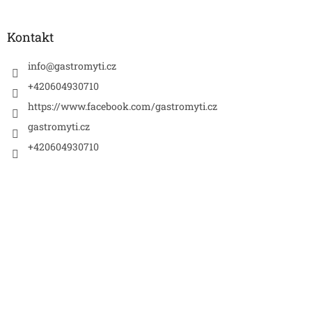
á
p
a
Kontakt
t
í
info
@
gastromyti.cz
+420604930710
https://www.facebook.com/gastromyti.cz
gastromyti.cz
+420604930710