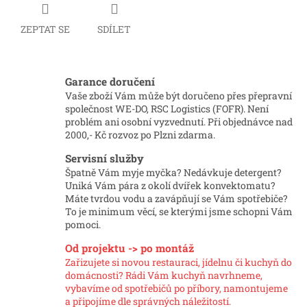
ZEPTAT SE
SDÍLET
Garance doručení
Vaše zboží Vám může být doručeno přes přepravní
společnost WE-DO, RSC Logistics (FOFR). Není
problém ani osobní vyzvednutí. Při objednávce nad
2000,- Kč rozvoz po Plzni zdarma.
Servisní služby
Špatně Vám myje myčka? Nedávkuje detergent?
Uniká Vám pára z okolí dvířek konvektomatu?
Máte tvrdou vodu a zavápňují se Vám spotřebiče?
To je minimum věcí, se kterými jsme schopni Vám
pomoci.
Od projektu -> po montáž
Zařizujete si novou restauraci, jídelnu či kuchyň do
domácnosti? Rádi Vám kuchyň navrhneme,
vybavíme od spotřebičů po příbory, namontujeme
a připojíme dle správných náležitostí.