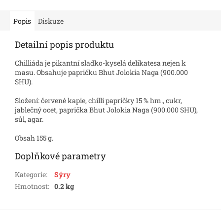
Popis
Diskuze
Detailní popis produktu
Chilliáda je pikantní sladko-kyselá delikatesa nejen k
masu. Obsahuje papričku Bhut Jolokia Naga (900.000
SHU).
Složení: červené kapie, chilli papričky 15 % hm., cukr,
jablečný ocet, paprička Bhut Jolokia Naga (900.000 SHU),
sůl, agar.
Obsah 155 g.
Doplňkové parametry
Kategorie
:
Sýry
Hmotnost
:
0.2 kg
Z