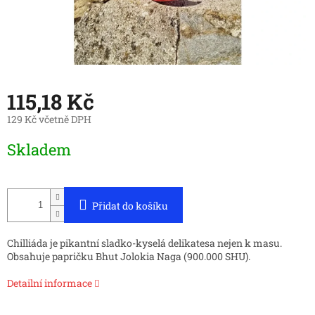
115,18 Kč
129 Kč včetně DPH
Měrná
Skladem
cena:
Přidat do košíku
Chilliáda je pikantní sladko-kyselá delikatesa nejen k masu.
Obsahuje papričku Bhut Jolokia Naga (900.000 SHU).
Detailní informace