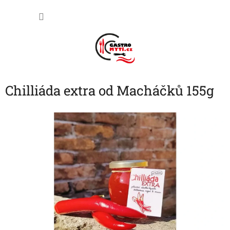
Přejít
NÁKU
na
obsah
KOŠÍK
Chilliáda extra od Macháčků 155g